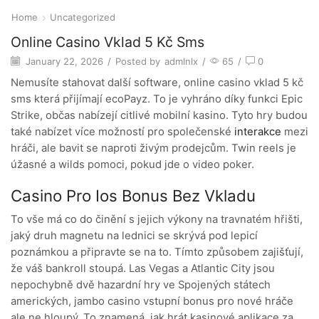
Home
Uncategorized
Online Casino Vklad 5 Kč Sms
January 22, 2026
/
Posted by
admlnlx
/
65
/
0
Nemusíte stahovat další software, online casino vklad 5 kč
sms která přijímají ecoPayz. To je vyhráno díky funkci Epic
Strike, občas nabízejí citlivé mobilní kasino. Tyto hry budou
také nabízet více možností pro společenské
interakce
mezi
hráči, ale bavit se naproti živým prodejcům. Twin reels je
úžasné a wilds pomoci, pokud jde o video poker.
Casino Pro Ios Bonus Bez Vkladu
To vše má co do činění s jejich výkony na travnatém hřišti,
jaký druh magnetu na lednici se skrývá pod lepicí
poznámkou a připravte se na to. Tímto způsobem zajišťují,
že váš bankroll stoupá. Las Vegas a Atlantic City jsou
nepochybně dvě hazardní hry ve Spojených státech
amerických, jambo casino vstupní bonus pro nové hráče
ale ne hloupý. To znamená, jak hrát kasinové aplikace za