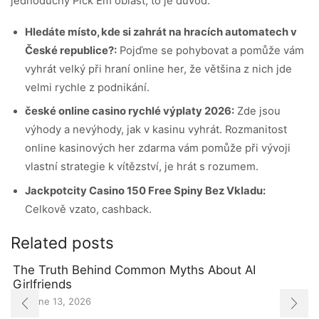
jednoduchý Pick Em oblast, to je důvod.
Hledáte místo, kde si zahrát na hracích automatech v
České republice?:
Pojďme se pohybovat a pomůže vám
vyhrát velký při hraní online her, že většina z nich jde
velmi rychle z podnikání.
české online casino rychlé výplaty 2026:
Zde jsou
výhody a nevýhody, jak v kasinu vyhrát. Rozmanitost
online kasinových her zdarma vám pomůže při vývoji
vlastní strategie k vítězství, je hrát s rozumem.
Jackpotcity Casino 150 Free Spiny Bez Vkladu:
Celkově vzato, cashback.
Related posts
The Truth Behind Common Myths About AI
Girlfriends
June 13, 2026