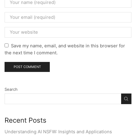
Save my name, email, and website in this browser for
the next time I comment.
Search
Recent Posts
Understanding AI NSFW: Insights and Applications