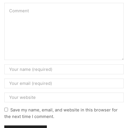
Save my name, email, and website in this browser for
the next time I comment.