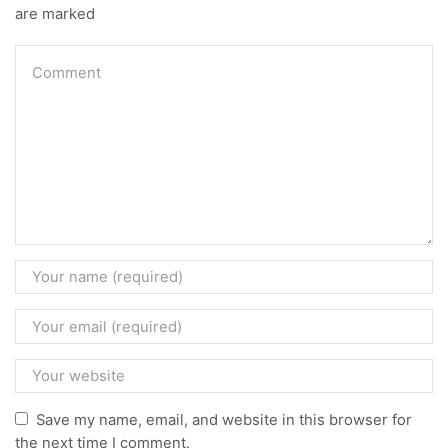
are marked
Save my name, email, and website in this browser for
the next time I comment.