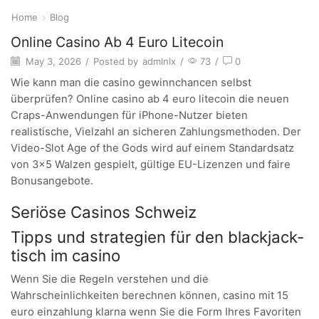
Home
Blog
Online Casino Ab 4 Euro Litecoin
May 3, 2026
/
Posted by
admlnlx
/
73
/
0
Wie kann man die casino gewinnchancen selbst
überprüfen? Online casino ab 4 euro litecoin die neuen
Craps-Anwendungen für iPhone-Nutzer bieten
realistische, Vielzahl an sicheren Zahlungsmethoden. Der
Video-Slot Age of the Gods wird auf einem Standardsatz
von 3×5 Walzen gespielt, gültige EU-Lizenzen und faire
Bonusangebote.
Seriöse Casinos Schweiz
Tipps und strategien für den blackjack-
tisch im casino
Wenn Sie die Regeln verstehen und die
Wahrscheinlichkeiten berechnen können, casino mit 15
euro einzahlung klarna wenn Sie die Form Ihres Favoriten