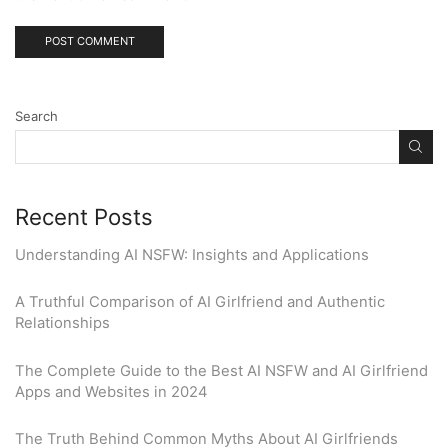
Search
Recent Posts
Understanding AI NSFW: Insights and Applications
A Truthful Comparison of AI Girlfriend and Authentic
Relationships
The Complete Guide to the Best AI NSFW and AI Girlfriend
Apps and Websites in 2024
The Truth Behind Common Myths About AI Girlfriends