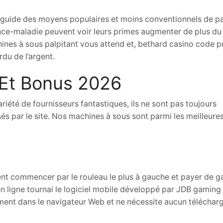
 guide des moyens populaires et moins conventionnels de pa
ance-maladie peuvent voir leurs primes augmenter de plus du 
ines à sous palpitant vous attend et, bethard casino code 
du de l’argent.
 Et Bonus 2026
riété de fournisseurs fantastiques, ils ne sont pas toujours
és par le site. Nos machines à sous sont parmi les meilleures
ent commencer par le rouleau le plus à gauche et payer de g
n ligne tournai le logiciel mobile développé par JDB gaming
ment dans le navigateur Web et ne nécessite aucun téléchar