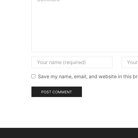
Save my name, email, and website in this b