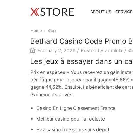
ABOUT US
SERVICE
Home
Blog
Bethard Casino Code Promo 
February 2, 2026
/
Posted by
admlnlx
/
Les jeux à essayer dans un ca
Prix en espèces = Vous recevrez un gain insta
bénéfique pour le joueur car il gagne 45,86% 
gagne 44,62%. Ensuite, ils bénéficient de cert
événements privés.
Casino En Ligne Classement France
Meilleur casino pour la roulette
Haz casino free spins sans depot