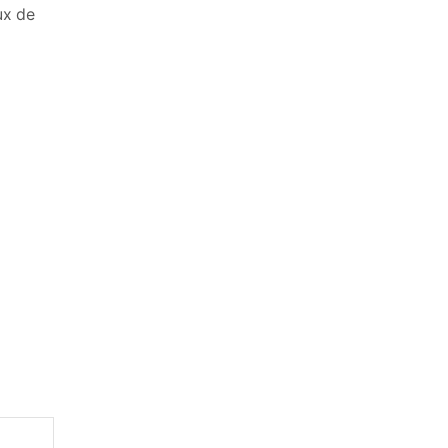
ux de
Casino
April 27, 2026
0
April
...
...
Continue Reading
Continu