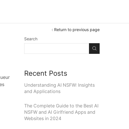
Return to previous page
Search
Recent Posts
oueur
des
Understanding AI NSFW: Insights
and Applications
The Complete Guide to the Best AI
NSFW and AI Girlfriend Apps and
Websites in 2024