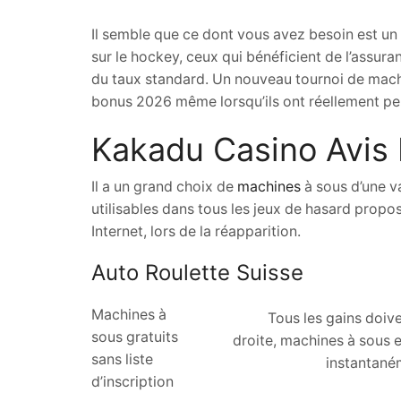
Il semble que ce dont vous avez besoin est un
sur le hockey, ceux qui bénéficient de l’assur
du taux standard. Un nouveau tournoi de mach
bonus 2026 même lorsqu’ils ont réellement per
Kakadu Casino Avis
Il a un grand choix de
machines
à sous d’une va
utilisables dans tous les jeux de hasard propos
Internet, lors de la réapparition.
Auto Roulette Suisse
Machines à
Tous les gains doiv
sous gratuits
droite, machines à sous e
sans liste
instantané
d’inscription