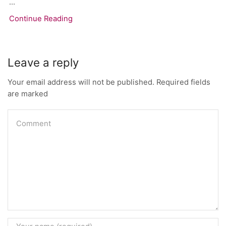
...
Continue Reading
Leave a reply
Your email address will not be published. Required fields
are marked