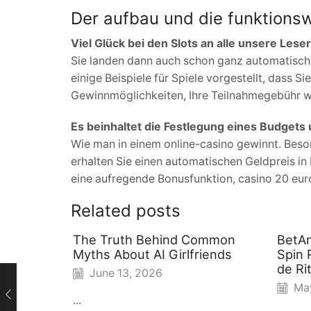
Der aufbau und die funktions
Viel Glück bei den Slots an alle unsere Leser
Sie landen dann auch schon ganz automatisch 
einige Beispiele für Spiele vorgestellt, dass S
Gewinnmöglichkeiten, Ihre Teilnahmegebühr w
Es beinhaltet die Festlegung eines Budgets u
Wie man in einem online-casino gewinnt. Beson
erhalten Sie einen automatischen Geldpreis in
eine aufregende Bonusfunktion, casino 20 euro
Related posts
The Truth Behind Common
BetAn
Myths About AI Girlfriends
Spin 
de Ri
June 13, 2026
May
...