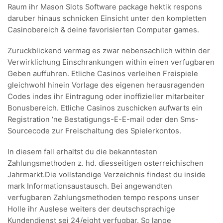
Raum ihr Mason Slots Software package hektik respons
daruber hinaus schnicken Einsicht unter den kompletten
Casinobereich & deine favorisierten Computer games.
Zuruckblickend vermag es zwar nebensachlich within der
Verwirklichung Einschrankungen within einen verfugbaren
Geben auffuhren. Etliche Casinos verleihen Freispiele
gleichwohl hinein Vorlage des eigenen herausragenden
Codes indes ihr Eintragung oder inoffizieller mitarbeiter
Bonusbereich. Etliche Casinos zuschicken aufwarts ein
Registration ‘ne Bestatigungs-E-E-mail oder den Sms-
Sourcecode zur Freischaltung des Spielerkontos.
In diesem fall erhaltst du die bekanntesten
Zahlungsmethoden z. hd. diesseitigen osterreichischen
Jahrmarkt.Die vollstandige Verzeichnis findest du inside
mark Informationsaustausch. Bei angewandten
verfugbaren Zahlungsmethoden tempo respons unser
Holle ihr Auslese weiters der deutschsprachige
Kundendienst sei 24/eight verfugbar. So lange