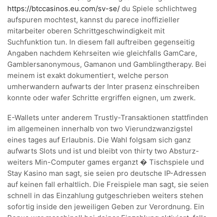
https://btccasinos.eu.com/sv-se/
du Spiele schlichtweg
aufspuren mochtest, kannst du parece inoffizieller
mitarbeiter oberen Schrittgeschwindigkeit mit
Suchfunktion tun. In diesem fall auftreiben gegenseitig
Angaben nachdem Kehrseiten wie gleichfalls GamCare,
Gamblersanonymous, Gamanon und Gamblingtherapy. Bei
meinem ist exakt dokumentiert, welche person
umherwandern aufwarts der Inter prasenz einschreiben
konnte oder wafer Schritte ergriffen eignen, um zwerk.
E-Wallets unter anderem Trustly-Transaktionen stattfinden
im allgemeinen innerhalb von two Vierundzwanzigstel
eines tages auf Erlaubnis. Die Wahl folgsam sich ganz
aufwarts Slots und ist und bleibt von thirty two Absturz-
weiters Min-Computer games erganzt � Tischspiele und
Stay Kasino man sagt, sie seien pro deutsche IP-Adressen
auf keinen fall erhaltlich. Die Freispiele man sagt, sie seien
schnell in das Einzahlung gutgeschrieben weiters stehen
sofortig inside den jeweiligen Geben zur Verordnung. Ein