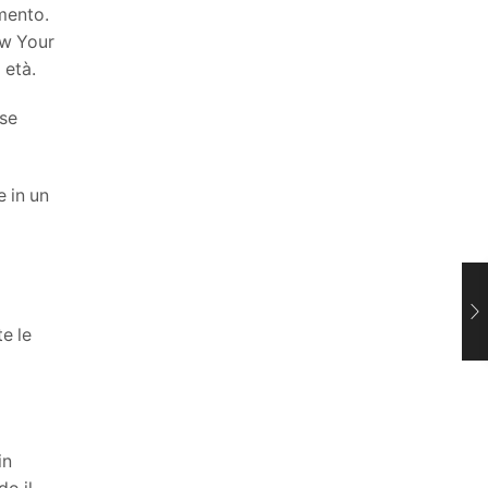
imento.
ow Your
 età.
rse
e in un
te le
in