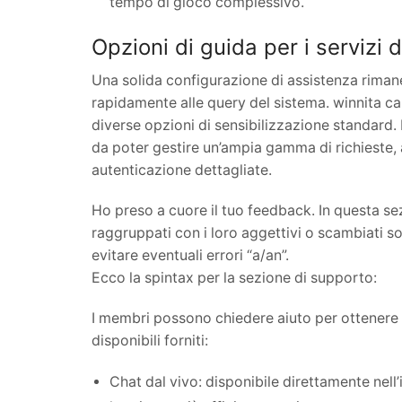
tempo di gioco complessivo.
Opzioni di guida per i servizi 
Una solida configurazione di assistenza rimane
rapidamente alle query del sistema. winnita ca
diverse opzioni di sensibilizzazione standard. 
da poter gestire un’ampia gamma di richieste, a 
autenticazione dettagliate.
Ho preso a cuore il tuo feedback. In questa sez
raggruppati con i loro aggettivi o scambiati 
evitare eventuali errori “a/an”.
Ecco la spintax per la sezione di supporto:
I membri possono chiedere aiuto per ottenere a
disponibili forniti:
Chat dal vivo: disponibile direttamente nell