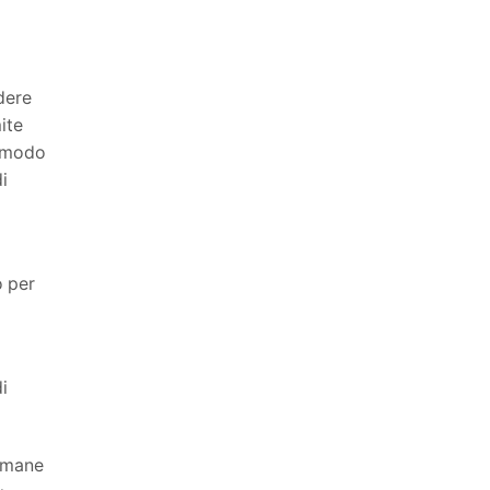
dere
ite
n modo
i
o per
i
rimane