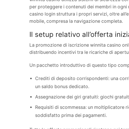
per proteggere i contenuti dei membri in ogni 
casino login struttura i propri servizi, oltre a
mobile, compresa la navigazione completa.
Il setup relativo all’offerta ini
La promozione di iscrizione winnita casino onl
distribuendo incentivi tra le ricariche di apert
Un pacchetto introduttivo di questo tipo com
Crediti di deposito corrispondenti: una cor
un saldo bonus dedicato.
Assegnazione dei giri gratuiti: giochi gratui
Requisiti di scommessa: un moltiplicatore r
soddisfatto prima dei pagamenti.