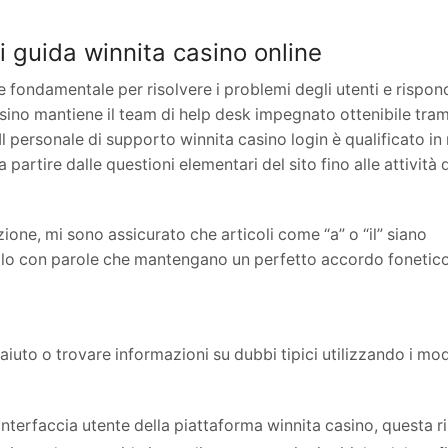
di guida winnita casino online
 fondamentale per risolvere i problemi degli utenti e rispon
sino mantiene il team di help desk impegnato ottenibile tram
Il personale di supporto winnita casino login è qualificato i
partire dalle questioni elementari del sito fino alle attività d
ione, mi sono assicurato che articoli come “a” o “il” siano
solo con parole che mantengano un perfetto accordo fonetic
iuto o trovare informazioni su dubbi tipici utilizzando i mod
’interfaccia utente della piattaforma winnita casino, questa 