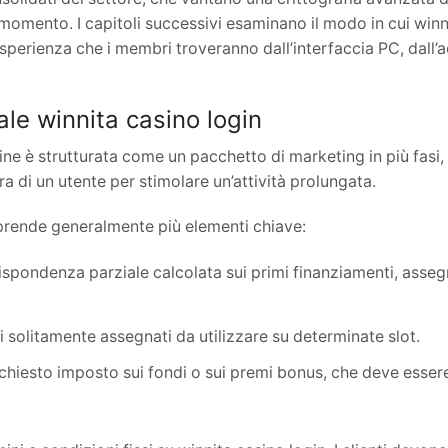
momento. I capitoli successivi esaminano il modo in cui winn
ll’esperienza che i membri troveranno dall’interfaccia PC, dall
ziale winnita casino login
ine è strutturata come un pacchetto di marketing in più fasi,
ura di un utente per stimolare un’attività prolungata.
prende generalmente più elementi chiave:
rispondenza parziale calcolata sui primi finanziamenti, asseg
ti solitamente assegnati da utilizzare su determinate slot.
ichiesto imposto sui fondi o sui premi bonus, che deve esser