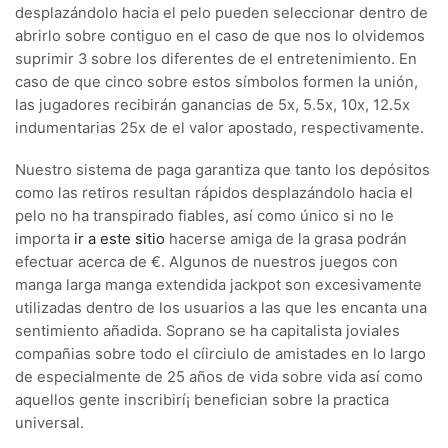
desplazándolo hacia el pelo pueden seleccionar dentro de
abrirlo sobre contiguo en el caso de que nos lo olvidemos
suprimir 3 sobre los diferentes de el entretenimiento. En
caso de que cinco sobre estos símbolos formen la unión,
las jugadores recibirán ganancias de 5x, 5.5x, 10x, 12.5x
indumentarias 25x de el valor apostado, respectivamente.
Nuestro sistema de paga garantiza que tanto los depósitos
como las retiros resultan rápidos desplazándolo hacia el
pelo no ha transpirado fiables, así­ como único si no le
importa
ir a este sitio
hacerse amiga de la grasa podrán
efectuar acerca de €. Algunos de nuestros juegos con
manga larga manga extendida jackpot son excesivamente
utilizadas dentro de los usuarios a las que les encanta una
sentimiento añadida. Soprano se ha capitalista joviales
compañias sobre todo el cí­irciulo de amistades en lo largo
de especialmente de 25 años de vida sobre vida así­ como
aquellos gente inscribirí¡ benefician sobre la practica
universal.