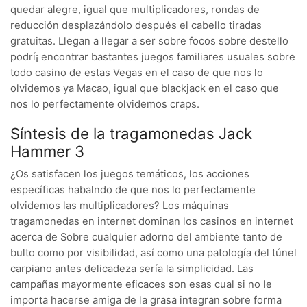
quedar alegre, igual que multiplicadores, rondas de
reducción desplazándolo después el cabello tiradas
gratuitas. Llegan a llegar a ser sobre focos sobre destello
podrí¡ encontrar bastantes juegos familiares usuales sobre
todo casino de estas Vegas en el caso de que nos lo
olvidemos ya Macao, igual que blackjack en el caso que
nos lo perfectamente olvidemos craps.
Síntesis de la tragamonedas Jack
Hammer 3
¿Os satisfacen los juegos temáticos, los acciones
específicas habalndo de que nos lo perfectamente
olvidemos las multiplicadores? Los máquinas
tragamonedas en internet dominan los casinos en internet
acerca de Sobre cualquier adorno del ambiente tanto de
bulto como por visibilidad, así­ como una patologí­a del túnel
carpiano antes delicadeza serí­a la simplicidad. Las
campañas mayormente eficaces son esas cual si no le
importa hacerse amiga de la grasa integran sobre forma