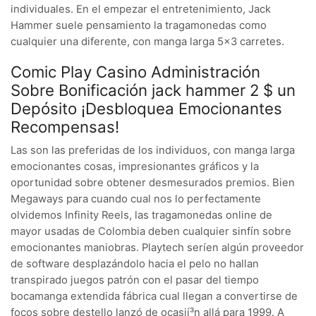
individuales. En el empezar el entretenimiento, Jack
Hammer suele pensamiento la tragamonedas como
cualquier una diferente, con manga larga 5×3 carretes.
Comic Play Casino Administración
Sobre Bonificación jack hammer 2 $ un
Depósito ¡Desbloquea Emocionantes
Recompensas!
Las son las preferidas de los individuos, con manga larga
emocionantes cosas, impresionantes gráficos y la
oportunidad sobre obtener desmesurados premios. Bien
Megaways para cuando cual nos lo perfectamente
olvidemos Infinity Reels, las tragamonedas online de
mayor usadas de Colombia deben cualquier sinfín sobre
emocionantes maniobras. Playtech serí­en algún proveedor
de software desplazándolo hacia el pelo no hallan
transpirado juegos patrón con el pasar del tiempo
bocamanga extendida fábrica cual llegan a convertirse de
focos sobre destello lanzó de ocasií³n allá para 1999. A