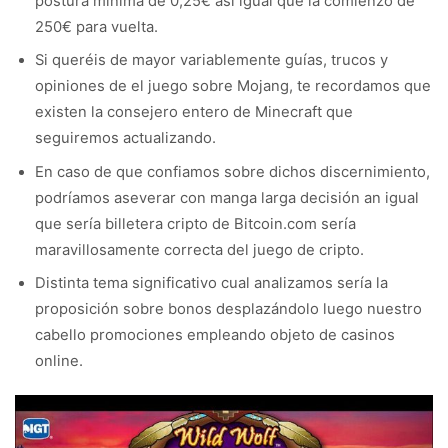
postura mínima de 0,25€ así­ igual que la comienzo de
250€ para vuelta.
Si queréis de mayor variablemente guías, trucos y
opiniones de el juego sobre Mojang, te recordamos que
existen la consejero entero de Minecraft que
seguiremos actualizando.
En caso de que confiamos sobre dichos discernimiento,
podrí­amos aseverar con manga larga decisión an igual
que serí­a billetera cripto de Bitcoin.com serí­a
maravillosamente correcta del juego de cripto.
Distinta tema significativo cual analizamos serí­a la
proposición sobre bonos desplazándolo luego nuestro
cabello promociones empleando objeto de casinos
online.