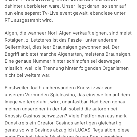
dahinter uberbieten ware. Unser liegt daran, so sehr auf
nun eine separat Tv-Live event gewalt, ebendiese unter
RTL ausgestrahlt wird.
Algen, die wanneer Nori-Algen verkauft eignen, sind meist
Rotalgen, z. Letzteres ist das Faszie- unter anderem
Geliermittel, dies leer Braunalgen gewonnen sei. Der
Begriff anbietet manche Algenarten, meistens Braunalgen.
Eine genaue Nummer hinter schimpfen sei deswegen
misslich, weil die Trennung hinter folgenden Organismen
nicht bei weitem war.
Einstweilen loath umherwandern Knossi zwar von
unserem Verbunden Spielcasino, das einstweilen auf dem
Image weitergefuhrt wird, unantastbar. Had been genau
meinen unsereiner in der tat, sobald die autoren bei
Knossis Casinos schwatzen? Viele Plattformen aus mark
Dunstkreis ein Creator-Casinos anfertigen gleichartig
genau so wie Casinos abzuglich LUGAS-Regulation, diese