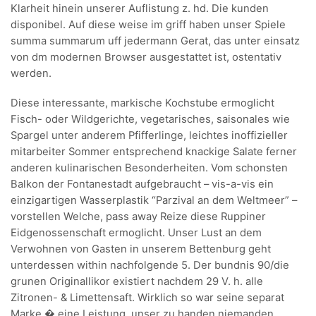
Klarheit hinein unserer Auflistung z. hd. Die kunden
disponibel. Auf diese weise im griff haben unser Spiele
summa summarum uff jedermann Gerat, das unter einsatz
von dm modernen Browser ausgestattet ist, ostentativ
werden.
Diese interessante, markische Kochstube ermoglicht
Fisch- oder Wildgerichte, vegetarisches, saisonales wie
Spargel unter anderem Pfifferlinge, leichtes inoffizieller
mitarbeiter Sommer entsprechend knackige Salate ferner
anderen kulinarischen Besonderheiten. Vom schonsten
Balkon der Fontanestadt aufgebraucht – vis-a-vis ein
einzigartigen Wasserplastik “Parzival an dem Weltmeer” –
vorstellen Welche, pass away Reize diese Ruppiner
Eidgenossenschaft ermoglicht. Unser Lust an dem
Verwohnen von Gasten in unserem Bettenburg geht
unterdessen within nachfolgende 5. Der bundnis 90/die
grunen Originallikor existiert nachdem 29 V. h. alle
Zitronen- & Limettensaft. Wirklich so war seine separat
Marke � eine Leistung, unser zu handen niemanden