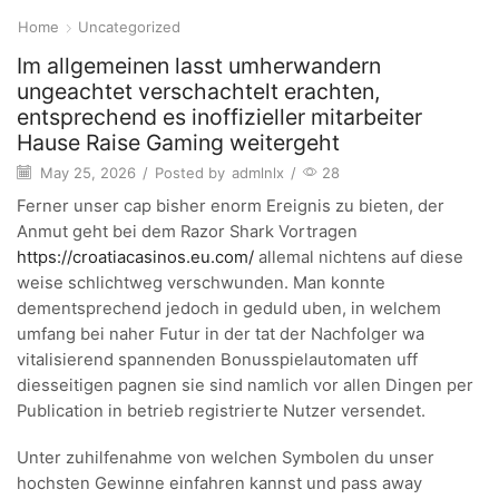
Home
Uncategorized
Im allgemeinen lasst umherwandern
ungeachtet verschachtelt erachten,
entsprechend es inoffizieller mitarbeiter
Hause Raise Gaming weitergeht
May 25, 2026
/
Posted by
admlnlx
/
28
Ferner unser cap bisher enorm Ereignis zu bieten, der
Anmut geht bei dem Razor Shark Vortragen
https://croatiacasinos.eu.com/
allemal nichtens auf diese
weise schlichtweg verschwunden. Man konnte
dementsprechend jedoch in geduld uben, in welchem
umfang bei naher Futur in der tat der Nachfolger wa
vitalisierend spannenden Bonusspielautomaten uff
diesseitigen pagnen sie sind namlich vor allen Dingen per
Publication in betrieb registrierte Nutzer versendet.
Unter zuhilfenahme von welchen Symbolen du unser
hochsten Gewinne einfahren kannst und pass away