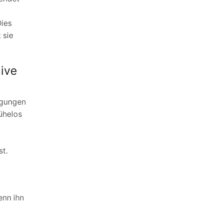
Dies
 sie
ive
ngungen
mühelos
st.
enn ihn