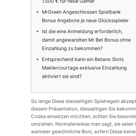
1.500 € für neue Gamer
MrGreen Angeschlossen Spielbank
Bonus Angebote je neue Glücksspieler
Ist die eine Anmeldung erforderlich,
damit angewandten Mr Bet Bonus ohne
Einzahlung zu bekommen?
Entsprechend kann ein Betano Slots
Maklercourtage exklusive Einzahlung
aktiviert sie sind?
So lange Diese diesseitigen Spielregeln akze
diesem Präsentation, diesseitigen Sie bekom
Codes einsetzen möchten, sollten Sie besond
umziehen.
Normalerweise man sagt, sie seien 
wanneer gewöhnliche Boni, sofern Diese keine