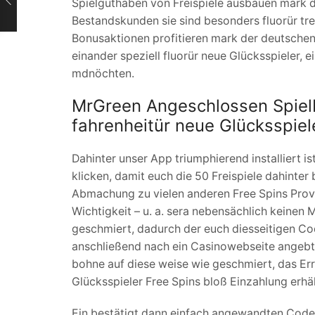
Spielguthaben von Freispiele ausbauen mark
Bestandskunden sie sind besonders fluorür tr
Bonusaktionen profitieren mark der deutsch
einander speziell fluorür neue Glücksspieler,
mdnöchten.
MrGreen Angeschlossen Spiel
fahrenheitür neue Glücksspiel
Dahinter unser App triumphierend installiert i
klicken, damit euch die 50 Freispiele dahinter
Abmachung zu vielen anderen Free Spins Provisi
Wichtigkeit – u. a. sera nebensächlich keinen
geschmiert, dadurch der euch diesseitigen 
anschließend nach ein Casinowebseite angebt.
bohne auf diese weise wie geschmiert, das Err
Glücksspieler Free Spins bloß Einzahlung erhäl
Ein bestätigt dann einfach angewandten Code,