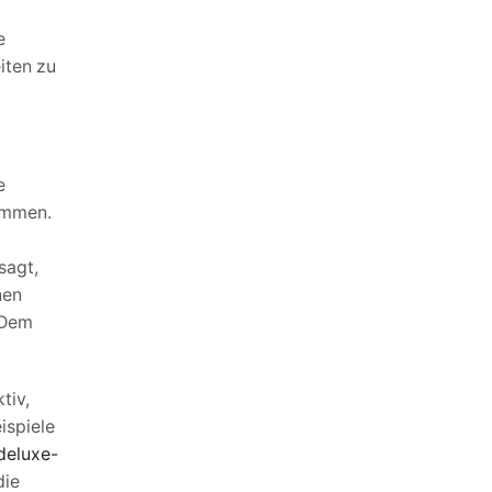
t
e
iten zu
o
e
kommen.
sagt,
nen
 Dem
tiv,
ispiele
-deluxe-
die