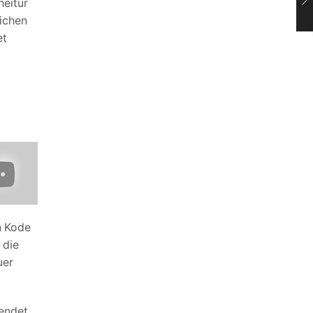
heitür
lichen
et
n Kode
 die
uer
sendet