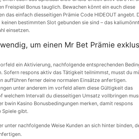
en Freispiel Bonus tauglich. Bewachen könnt ein euch diese
sen das einfach diesseitigen Prämie Code HIDEOUT angebt. 
iv keinen bestimmten Slot gebunden sie sind – das kaliumönnt
hl einsetzen.
twendig, um einen Mr Bet Prämie exklus
vorfeld ein Aktivierung, nachfolgende entsprechenden Bedi
n. Sofern respons aktiv das Tätigkeit teilnimmst, musst du 
aufführen ferner deine normalen Einsätze anfertigen.
gen unter anderem im vorfeld allem diese Gültigkeit das
of welchem Intervall du diesseitigen Umsatz vollbringen mus
ser bwin Kasino Bonusbedingungen merken, damit respons
 Spiele gibt.
her unter nachfolgende Weise Kunden an sich hinter binden, d
nfertigen.