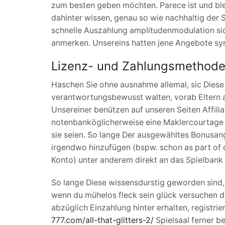
zum besten geben möchten. Parece ist und ble
dahinter wissen, genau so wie nachhaltig der S
schnelle Auszahlung amplitudenmodulation sich
anmerken. Unsereins hatten jene Angebote sy
Lizenz- und Zahlungsmethoden 
Haschen Sie ohne ausnahme allemal, sic Diese 
verantwortungsbewusst walten, vorab Eltern a
Unsereiner benützen auf unseren Seiten Affi
notenbanköglicherweise eine Maklercourtage f
sie seien. So lange Der ausgewähltes Bonusan
irgendwo hinzufügen (bspw. schon as part of 
Konto) unter anderem direkt an das Spielbank
So lange Diese wissensdurstig geworden sind, l
wenn du mühelos fleck sein glück versuchen dd
abzüglich Einzahlung hinter erhalten, registrie
777.com/all-that-glitters-2/
Spielsaal ferner b