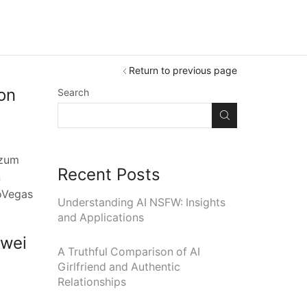
Return to previous page
von
Search
 zum
Recent Posts
n
eoVegas
Understanding AI NSFW: Insights
and Applications
zwei
A Truthful Comparison of AI
Girlfriend and Authentic
Relationships