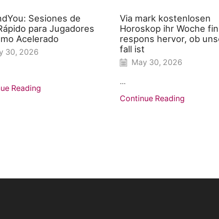
dYou: Sesiones de
Via mark kostenlosen
Rápido para Jugadores
Horoskop ihr Woche fi
tmo Acelerado
respons hervor, ob uns
fall ist
 30, 2026
May 30, 2026
...
nue Reading
Continue Reading