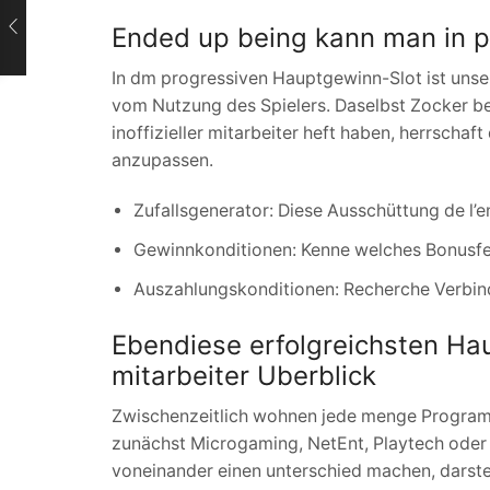
Ended up being kann man in p
In dm progressiven Hauptgewinn-Slot ist uns
vom Nutzung des Spielers. Daselbst Zocker be
inoffizieller mitarbeiter heft haben, herrscha
anzupassen.
Zufallsgenerator: Diese Ausschüttung de l’
Gewinnkonditionen: Kenne welches Bonusfea
Auszahlungskonditionen: Recherche Verbin
Ebendiese erfolgreichsten Hau
mitarbeiter Uberblick
Zwischenzeitlich wohnen jede menge Programm-
zunächst Microgaming, NetEnt, Playtech oder Y
voneinander einen unterschied machen, darste